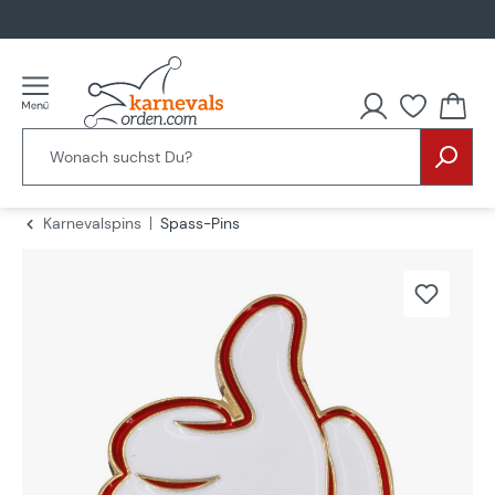
alt springen
Karnevalspins
Spass-Pins
Bildergalerie überspringen