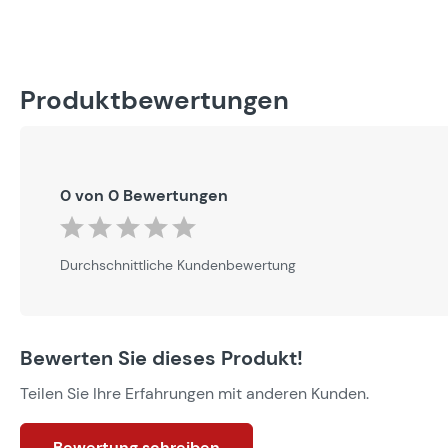
Produktbewertungen
0 von 0 Bewertungen
Durchschnittliche Bewertung von 0 von 5 Sternen
Durchschnittliche Kundenbewertung
Bewerten Sie dieses Produkt!
Teilen Sie Ihre Erfahrungen mit anderen Kunden.
Bewertung schreiben