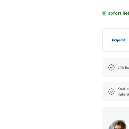
sofort li
24h E
Kauf 
Raten