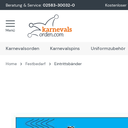
Beratung & Service:
02583-30032-0
Kostenloser
springen
Zur Hauptnavigation springen
Karnevalsorden
Karnevalspins
Uniformzubehör
Home
Festbedarf
Eintrittsbänder
Bildergalerie überspringen