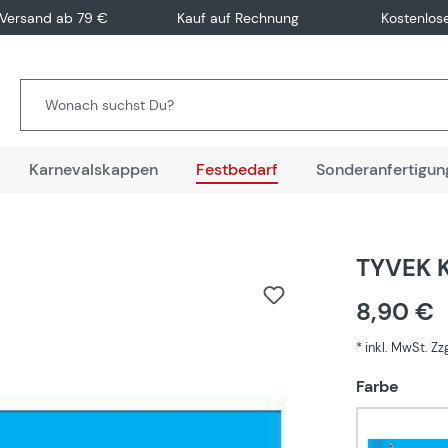
 Versand ab 79 €
Kauf auf Rechnung
Kostenlos
Karnevalskappen
Festbedarf
Sonderanfertigun
TYVEK K
8,90 €
* inkl. MwSt. Z
auswä
Farbe