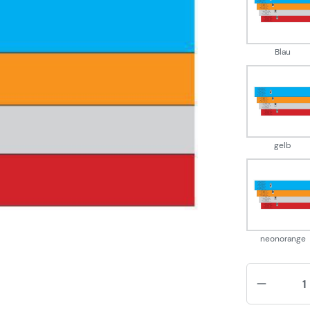
Blau
Blau
gelb
gelb
neon
neonorange