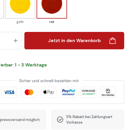
gelb
rot
gelb
rot
Produkt Anzahl: Gib den gewünsch
Jetzt in den Warenkorb
eferbar: 1 - 3 Werktage
Sicher und schnell bezahlen mit
5% Rabatt bei Zahlungsart
xpressversand möglich
Vorkasse