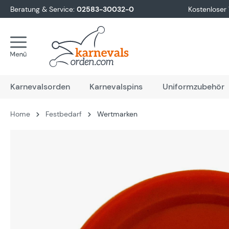
Beratung & Service:
02583-30032-0
Kostenloser
springen
Zur Hauptnavigation springen
Karnevalsorden
Karnevalspins
Uniformzubehör
Home
Festbedarf
Wertmarken
Bildergalerie überspringen