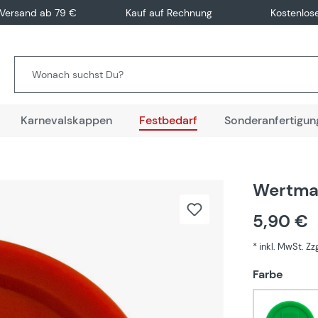
 Versand ab 79 €
Kauf auf Rechnung
Kostenlos
Karnevalskappen
Festbedarf
Sonderanfertigun
Wertma
5,90 €
* inkl. MwSt. Z
auswä
Farbe