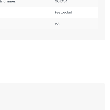
tnummer:
901054
Festbedarf
rot