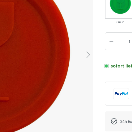
Grün
Grün
sofort li
24h E