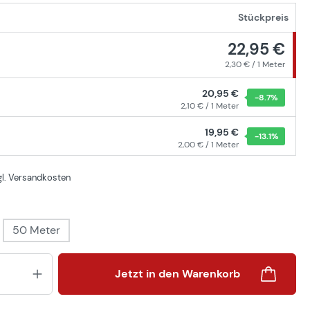
Stückpreis
22,95 €
2,30 € / 1 Meter
20,95 €
-8.7
%
2,10 € / 1 Meter
19,95 €
-13.1
%
2,00 € / 1 Meter
zgl. Versandkosten
ählen
50 Meter
Produkt Anzahl: Gib den gewünsch
Jetzt in den Warenkorb