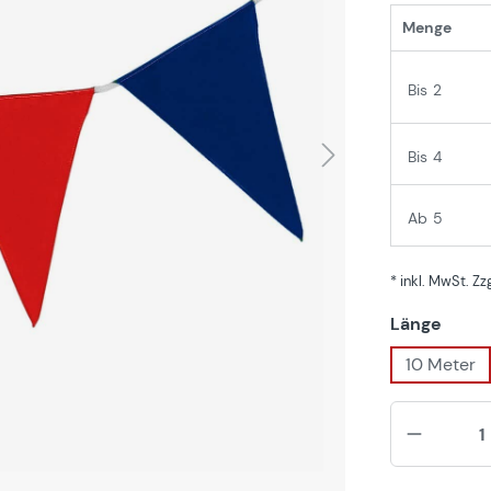
Menge
Bis
2
Bis
4
Ab
5
* inkl. MwSt. Z
ausw
Länge
10 Meter