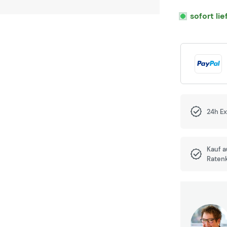
sofort li
24h E
Kauf 
Raten