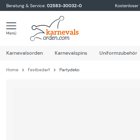
Beratung & Service:
02583-30032-0
Kostenloser
springen
Zur Hauptnavigation springen
Karnevalsorden
Karnevalspins
Uniformzubehör
Home
Festbedarf
Partydeko
Bildergalerie überspringen