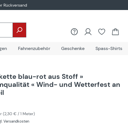
er Rückversand
gen
Fahnenzubehör
Geschenke
Spass-Shirts
ette blau-rot aus Stoff »
qualität « Wind- und Wetterfest an
il
er
(
2,30 €
/ 1 Meter)
zgl. Versandkosten