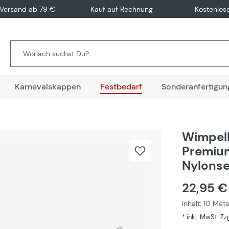
 Versand ab 79 €
Kauf auf Rechnung
Kostenlos
Karnevalskappen
Festbedarf
Sonderanfertigun
Wimpelk
Premium
Nylonse
22,95 €
Inhalt:
10 Met
* inkl. MwSt. Z