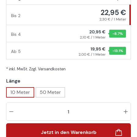
22,95 €
Bis
2
2,30 € / 1 Meter
20,95 €
-8.7
%
Bis
4
2,10 € / 1 Meter
19,95 €
-13.1
%
Ab
5
2,00 € / 1 Meter
* inkl. MwSt. Zzgl. Versandkosten
auswählen
Länge
10 Meter
50 Meter
Pr
Jetzt in den Warenkorb