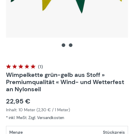
(1)
Durchschnittliche Bewertung von 5 von 5 Sternen
Wimpelkette grün-gelb aus Stoff »
Premiumqualität « Wind- und Wetterfest
an Nylonseil
22,95 €
Inhalt:
10 Meter
(
2,30 €
/ 1 Meter)
* inkl. MwSt. Zzgl. Versandkosten
Menge
Stückpreis