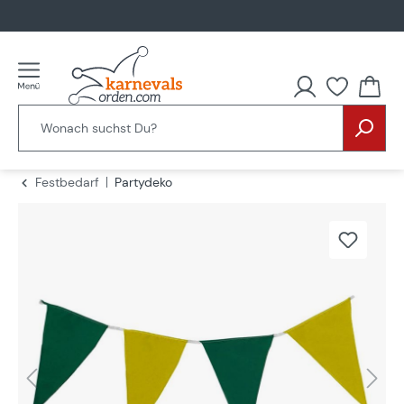
alt springen
Festbedarf
Partydeko
Bildergalerie überspringen