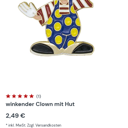
(1)
Durchschnittliche Bewertung von 5 von 5 Sternen
winkender Clown mit Hut
2,49 €
* inkl. MwSt. Zzgl. Versandkosten