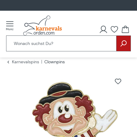
alt springen
Karnevalspins
Clownpins
Bildergalerie überspringen