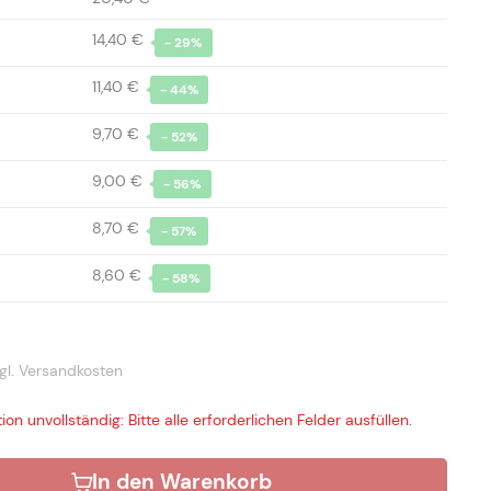
14,40 €
- 29%
11,40 €
- 44%
9,70 €
- 52%
9,00 €
- 56%
8,70 €
- 57%
8,60 €
- 58%
gl. Versandkosten
ion unvollständig: Bitte alle erforderlichen Felder ausfüllen.
In den Warenkorb