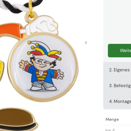
Weite
2. Eigenes
3. Befesti
4. Montag
Menge
bis
4