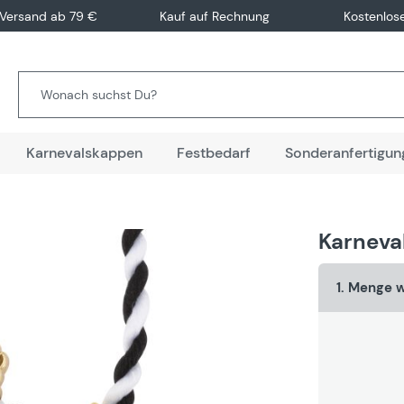
 Versand ab 79 €
Kauf auf Rechnung
Kostenlos
Karnevalskappen
Festbedarf
Sonderanfertigun
Karneva
1. Menge 