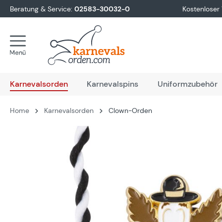
Beratung & Service:
02583-30032-0
Kostenloser
springen
Zur Hauptnavigation springen
Karnevalsorden
Karnevalspins
Uniformzubehör
Home
Karnevalsorden
Clown-Orden