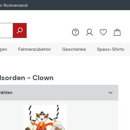
er Rückversand
Du hast 0
gen
Fahnenzubehör
Geschenke
Spass-Shirts
lsorden - Clown
wählen