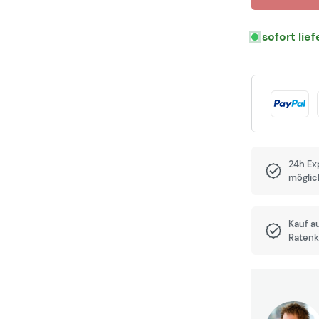
sofort lie
24h Ex
möglic
Kauf a
Ratenk