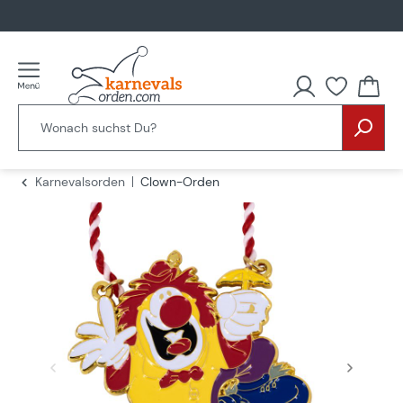
alt springen
Du hast
Karnevalsorden
Clown-Orden