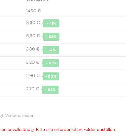
14,60 €
8,60 €
- 41%
5,60 €
- 62%
3,80 €
- 74%
3,20 €
- 78%
2,90 €
- 80%
2,70 €
- 82%
gl. Versandkosten
ion unvollständig: Bitte alle erforderlichen Felder ausfüllen.