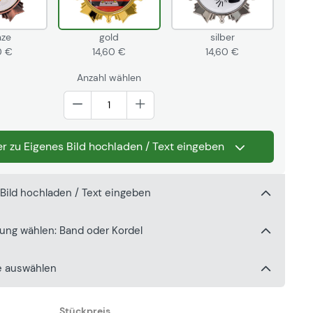
nze
gold
silber
0 €
14,60 €
14,60 €
Anzahl wählen
r zu Eigenes Bild hochladen / Text eingeben
 Bild hochladen / Text eingeben
gung wählen: Band oder Kordel
e auswählen
Stückpreis