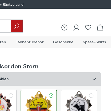
er Rückversand
Du hast 0
gen
Fahnenzubehör
Geschenke
Spass-Shirts
lsorden Stern
ählen