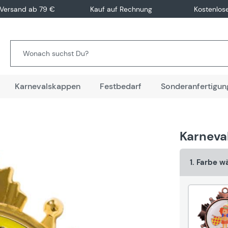
 Versand ab 79 €
Kauf auf Rechnung
Kostenlos
Karnevalskappen
Festbedarf
Sonderanfertigun
Karneva
1. Farbe w