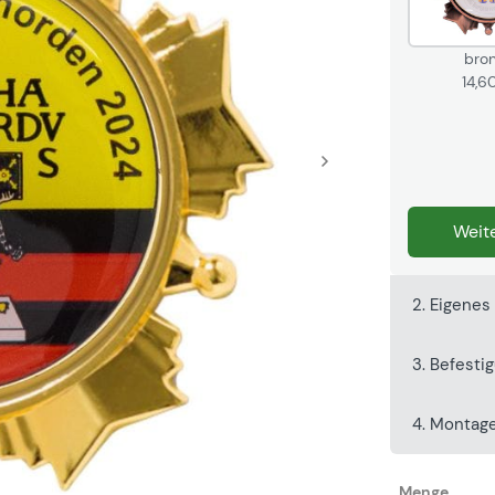
bro
14,6
Weite
2. Eigenes
3. Befesti
4. Montag
Menge