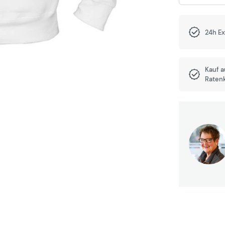
24h E
Kauf 
Raten