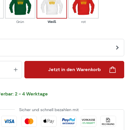
Grün
Weiß
rot
Grün
Weiß
rot
Produkt Anzahl: Gib den gewünsch
Jetzt in den Warenkorb
eferbar: 2 - 4 Werktage
Sicher und schnell bezahlen mit