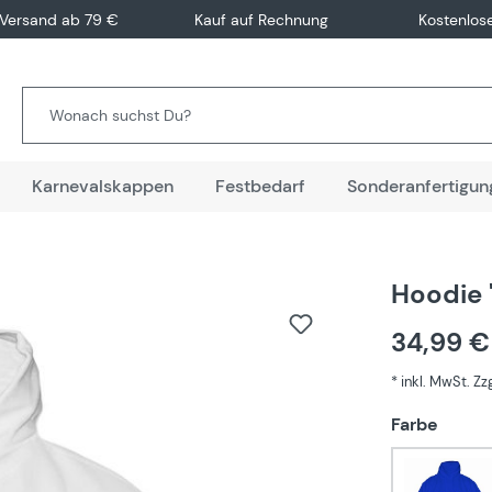
 Versand ab 79 €
Kauf auf Rechnung
Kostenlos
Karnevalskappen
Festbedarf
Sonderanfertigun
Hoodie 
34,99 
* inkl. MwSt. Z
auswä
Farbe