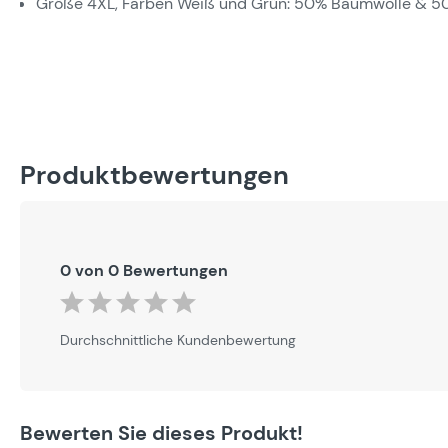
Größe 4XL, Farben Weiß und Grün: 50% Baumwolle & 50
Produktbewertungen
0 von 0 Bewertungen
Durchschnittliche Bewertung von 0 von 5 Sternen
Durchschnittliche Kundenbewertung
Bewerten Sie dieses Produkt!