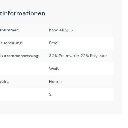
zinformationen
tnummer:
hoodie16w-S
zuordnung:
Small
alzusammensetzung:
80% Baumwolle, 20% Polyester
Weiß
echt:
Herren
S