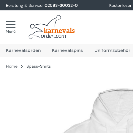
Beratung & Service:
02583-30032-0
Kostenloser
springen
Zur Hauptnavigation springen
Karnevalsorden
Karnevalspins
Uniformzubehör
Home
Spass-Shirts
Bildergalerie überspringen