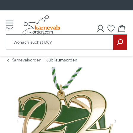
alt springen
Du hast
Karnevalsorden
Jubiläumsorden