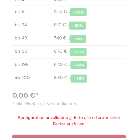
bis
9
12,10 €
- 33%
bis
24
9,10 €
- 50%
bis
49
7,40 €
- 59%
bis
99
6,70 €
- 63%
bis
199
6,40 €
- 65%
ab
200
6,30 €
- 65%
0,00 €*
* inkl. MwSt.
zzgl. Versandkosten
Konfiguration unvollständig: Bitte alle erforderlichen
Felder ausfüllen.