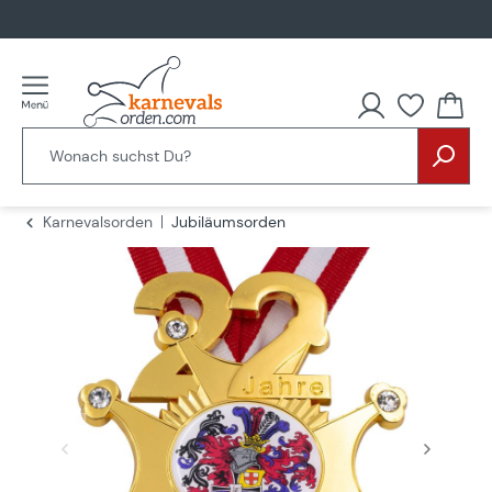
alt springen
Du hast
Karnevalsorden
Jubiläumsorden