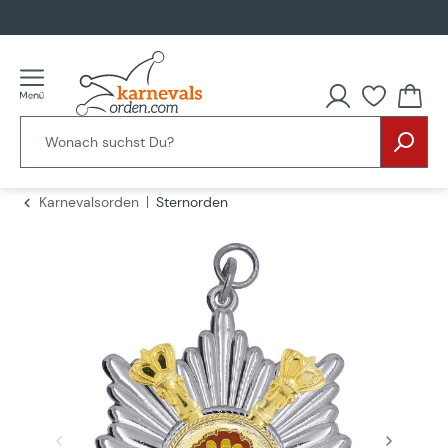
alt springen
Du hast
Karnevalsorden
Sternorden