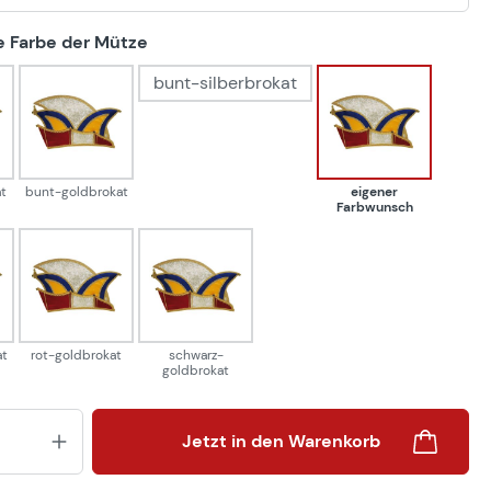
auswählen
 Farbe der Mütze
bunt-silberbrokat
goldbrokat
bunt-goldbrokat
eigener Farbw
t
bunt-goldbrokat
eigener
Farbwunsch
goldbrokat
rot-goldbrokat
schwarz-goldbrokat
at
rot-goldbrokat
schwarz-
goldbrokat
Produkt Anzahl: Gib den gewünsch
Jetzt in den Warenkorb