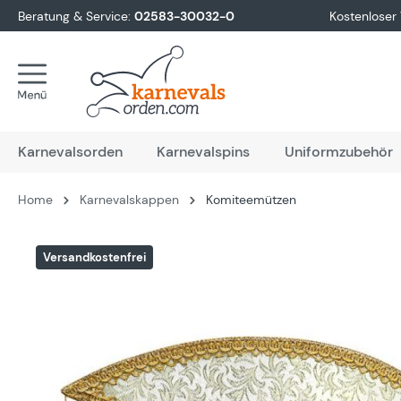
Beratung & Service:
02583-30032-0
Kostenloser
springen
Zur Hauptnavigation springen
Karnevalsorden
Karnevalspins
Uniformzubehör
Home
Karnevalskappen
Komiteemützen
Bildergalerie überspringen
Versandkostenfrei