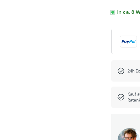
In ca. 8 
24h E
Kauf 
Raten