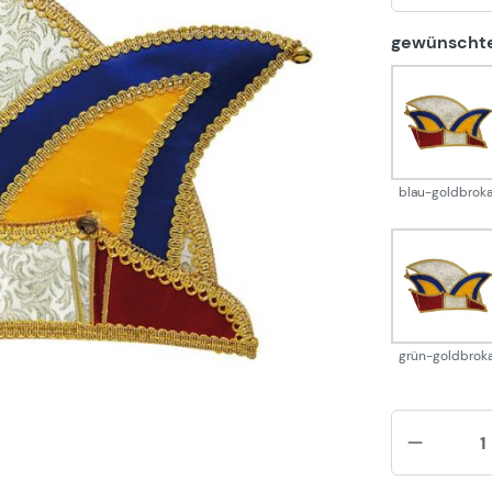
gewünschte
blau-
blau-goldbroka
grün-
grün-goldbrok