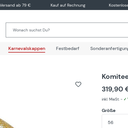
 Versand ab 79 €
Kauf auf Rechnung
Kostenlos
Karnevalskappen
Festbedarf
Sonderanfertigun
Komitee
319,90
inkl. MwSt. -
✓ 
Größe
56