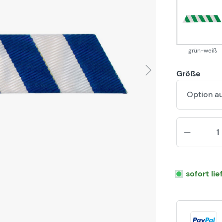
grün
grün-weiß
Größe
Option a
sofort li