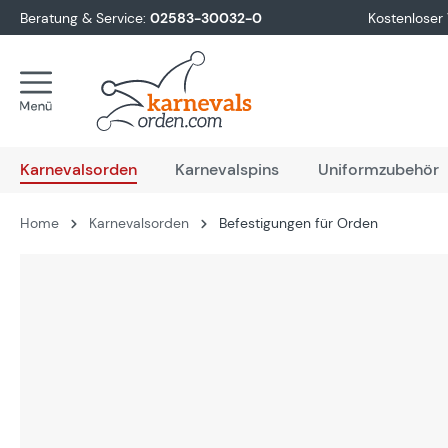
Beratung & Service:
02583-30032-0
Kostenloser
springen
Zur Hauptnavigation springen
Karnevalsorden
Karnevalspins
Uniformzubehör
Home
Karnevalsorden
Befestigungen für Orden
Bildergalerie überspringen