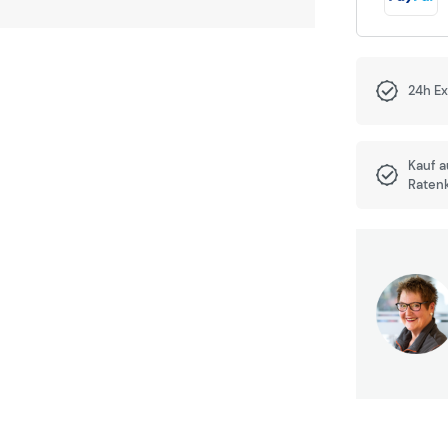
24h E
Kauf 
Raten