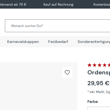
 Versand ab 79 €
Kauf auf Rechnung
Kostenlos
Karnevalskappen
Festbedarf
Sonderanfertigun
Durchschnitt
Ordens
29,95 
* inkl. MwSt. Z
auswä
Farbe