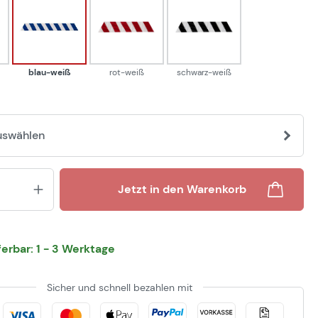
-weiß
blau-weiß
rot-weiß
schwarz-weiß
blau-weiß
rot-weiß
schwarz-weiß
uswählen
Produkt Anzahl: Gib den gewünsch
Jetzt in den Warenkorb
eferbar: 1 - 3 Werktage
Sicher und schnell bezahlen mit