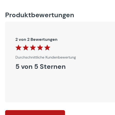
Produktbewertungen
2 von 2 Bewertungen
Durchschnittliche Bewertung von 5 von 5 Sternen
Durchschnittliche Kundenbewertung
5 von 5 Sternen