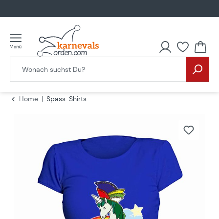
alt springen
Home
Spass-Shirts
Bildergalerie überspringen