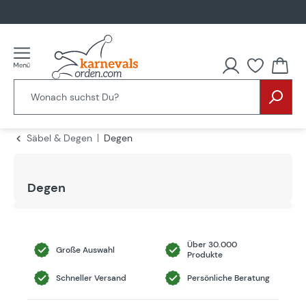
alt springen
Säbel & Degen
Degen
Degen
Über 30.000
Große Auswahl
Produkte
Schneller Versand
Persönliche Beratung