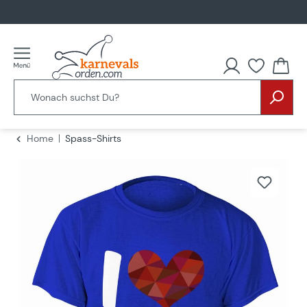
alt springen
Home
Spass-Shirts
Bildergalerie überspringen