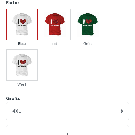
auswählen
Farbe
Blau
rot
Grün
Blau
rot
Grün
Weiß
Weiß
Größe
4XL
Pr