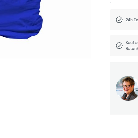
24h E
Kauf 
Raten