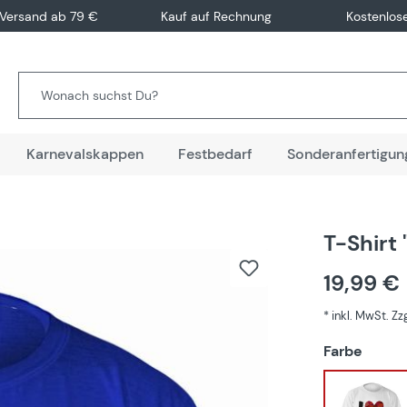
 Versand ab 79 €
Kauf auf Rechnung
Kostenlos
Karnevalskappen
Festbedarf
Sonderanfertigun
T-Shirt 
19,99 €
* inkl. MwSt. Z
auswä
Farbe