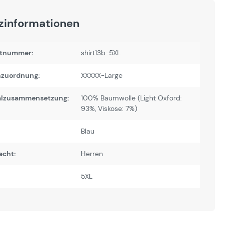
zinformationen
tnummer:
shirt13b-5XL
zuordnung:
XXXXX-Large
alzusammensetzung:
100% Baumwolle (Light Oxford:
93%, Viskose: 7%)
Blau
echt:
Herren
5XL