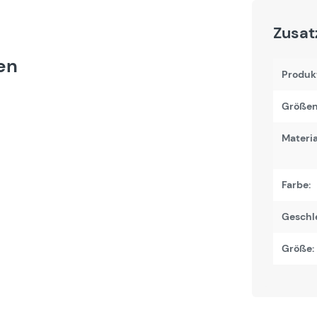
Zusat
ren
Produk
Größen
Materi
Farbe:
Geschl
Größe: