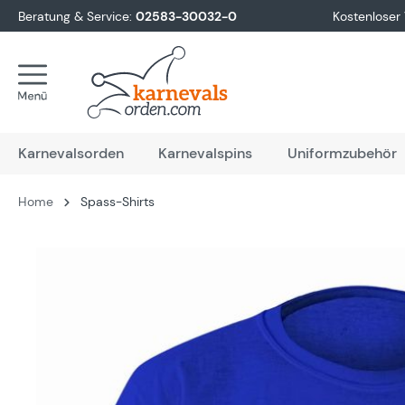
Beratung & Service:
02583-30032-0
Kostenloser
springen
Zur Hauptnavigation springen
Karnevalsorden
Karnevalspins
Uniformzubehör
Home
Spass-Shirts
Bildergalerie überspringen