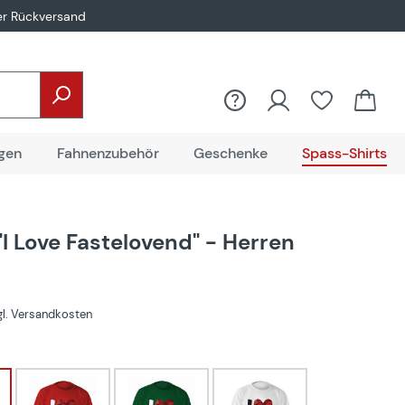
er Rückversand
gen
Fahnenzubehör
Geschenke
Spass-Shirts
"I Love Fastelovend" - Herren
zgl. Versandkosten
hlen