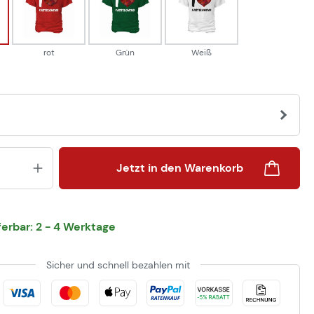
rot
Grün
Weiß
rot
Grün
Weiß
Produkt Anzahl: Gib den gewünsch
Jetzt in den Warenkorb
eferbar: 2 - 4 Werktage
Sicher und schnell bezahlen mit